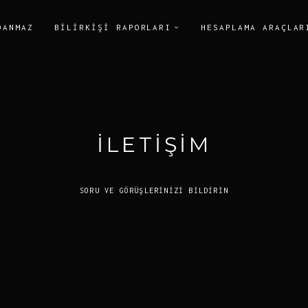
DANMAZ
BILIRKIŞI RAPORLARI
HESAPLAMA ARAÇLAR
İLETIŞIM
SORU VE GÖRÜŞLERINIZI BILDIRIN