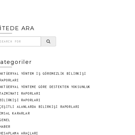
İTEDE ARA
ategoriler
AKTÜERYAL YÖNTEM İŞ GÖREMEZLIK BILIRKIŞI
RAPORLARI
AKTÜERYAL YÖNTEME GÖRE DESTEKTEN YOKSUNLUK
TAZMINATI RAPORLARI
BILIRKIŞI RAPORLARI
ÇEŞİTLİ ALANLARDA BİLİRKİŞİ RAPORLARI
EMSAL KARARLAR
GENEL
HABER
HESAPLAMA ARAÇLARI