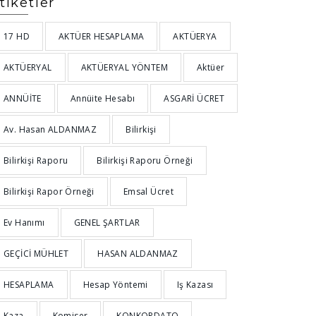
tiketler
17 HD
AKTÜER HESAPLAMA
AKTÜERYA
AKTÜERYAL
AKTÜERYAL YÖNTEM
Aktüer
ANNÜİTE
Annüite Hesabı
ASGARİ ÜCRET
Av. Hasan ALDANMAZ
Bilirkişi
Bilirkişi Raporu
Bilirkişi Raporu Örneği
Bilirkişi Rapor Örneği
Emsal Ücret
Ev Hanımı
GENEL ŞARTLAR
GEÇİCİ MÜHLET
HASAN ALDANMAZ
HESAPLAMA
Hesap Yöntemi
Iş Kazası
Kaza
Komiser
KONKORDATO