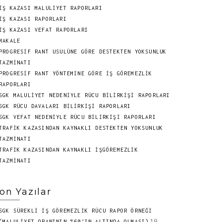
İŞ KAZASI MALULİYET RAPORLARI
İŞ KAZASI RAPORLARI
İŞ KAZASI VEFAT RAPORLARI
MAKALE
PROGRESIF RANT USULÜNE GÖRE DESTEKTEN YOKSUNLUK
TAZMINATI
PROGRESIF RANT YÖNTEMINE GÖRE İŞ GÖREMEZLIK
RAPORLARI
SGK MALULİYET NEDENİYLE RÜCU BİLİRKİŞİ RAPORLARI
SGK RÜCU DAVALARI BİLİRKİŞİ RAPORLARI
SGK VEFAT NEDENİYLE RÜCU BİLİRKİŞİ RAPORLARI
TRAFİK KAZASINDAN KAYNAKLI DESTEKTEN YOKSUNLUK
TAZMİNATI
TRAFİK KAZASINDAN KAYNAKLI İŞGÖREMEZLİK
TAZMİNATI
on Yazılar
SGK SÜREKLİ İŞ GÖREMEZLİK RÜCU RAPOR ÖRNEĞİ
19
(MALULİYET ORANININ %60’IN ALTINDA OLMASI)