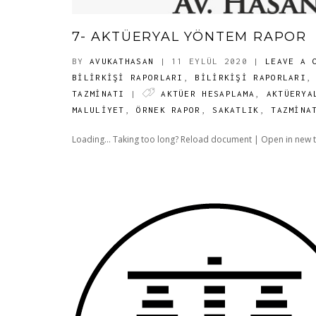
7- AKTÜERYAL YÖNTEM RAPOR
BY
AVUKATHASAN
| 11 EYLÜL 2020
|
LEAVE A 
BILIRKIŞI RAPORLARI
,
BILIRKIŞI RAPORLARI
TAZMİNATI
|
AKTÜER HESAPLAMA
,
AKTÜERYA
MALULIYET
,
ÖRNEK RAPOR
,
SAKATLIK
,
TAZMINA
Loading... Taking too long? Reload document | Open in new ta