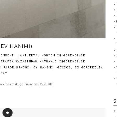
EV HANIMI)
COMMENT
|
AKTÜERYAL YÖNTEM İŞ GÖREMEZLIK
,
TRAFİK KAZASINDAN KAYNAKLI İŞGÖREMEZLİK
I RAPOR ÖRNEĞI
,
EV HANIMI
,
GEÇİCİ
,
İŞ GÖREMEZLİK
,
INAT
 İndirmek İçin Tıklayınız [45.25 KB]
S