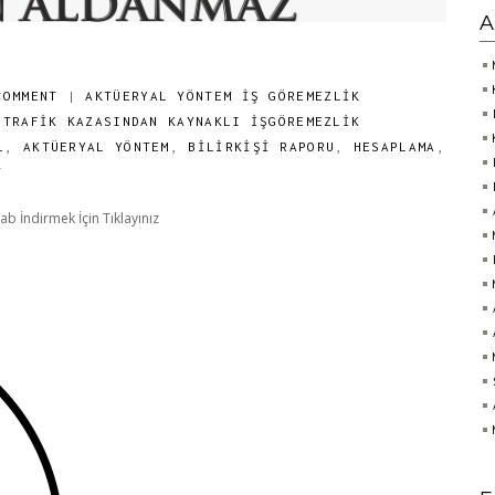
A
COMMENT
|
AKTÜERYAL YÖNTEM İŞ GÖREMEZLIK
,
TRAFİK KAZASINDAN KAYNAKLI İŞGÖREMEZLİK
L
,
AKTÜERYAL YÖNTEM
,
BILIRKIŞI RAPORU
,
HESAPLAMA
,
T
b İndirmek İçin Tıklayınız