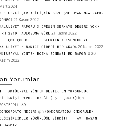
Mart 2024
3 – CEZAİ ŞARTA İLİŞKİN SÖZLEŞME UYARINCA RAPOR
21 Kasım 2022
ÖRNEĞİ
MALULİYET RAPORU 3 (PEŞİN SERMAYE DEĞERİ YOK)
21 Kasım 2022
TRH 2010 TABLOSUNA GÖRE
6 – ÇOK ÇOCUKLU – DESTEKTEN YOKSUNLUK VE
20 Kasım 2022
MALULİYET – BAKICI GİDERİ BİR ARADA
20
AKTÜERYAL YÖNTEM BOZMA SONRASI EK RAPOR 8
Kasım 2022
on Yorumlar
1 – AKTÜERYAL YÖNTEM DESTEKTEN YOKSUNLUK
için
BİLİRKİŞİ RAPOR ÖRNEĞİ (EŞ – ÇOCUK)
2CATERPILLAR
için
KONKORDATO NEDİR?
KONKORDATODA ÖNGÖRÜLEN
DEĞİŞİKLİKLER YÜRÜRLÜĞE GİRDİ!!! – AV. HASAN
ALDANMAZ