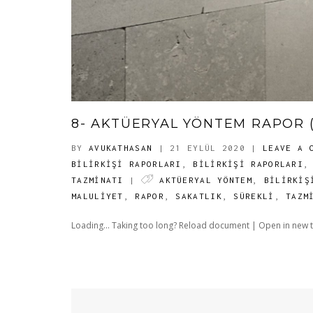
8- AKTÜERYAL YÖNTEM RAPOR (
BY
AVUKATHASAN
| 21 EYLÜL 2020
|
LEAVE A 
BILIRKIŞI RAPORLARI
,
BILIRKIŞI RAPORLARI
TAZMİNATI
|
AKTÜERYAL YÖNTEM
,
BILIRKIŞ
MALULIYET
,
RAPOR
,
SAKATLIK
,
SÜREKLİ
,
TAZM
Loading... Taking too long? Reload document | Open in new tab