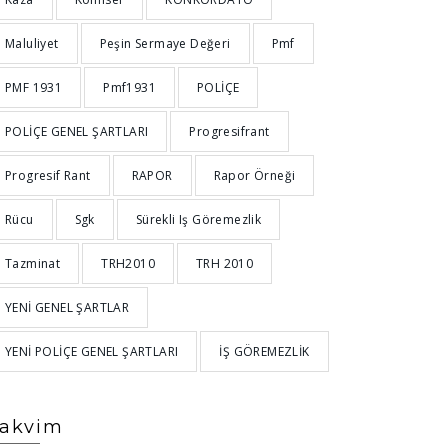
Maluliyet
Peşin Sermaye Değeri
Pmf
PMF 1931
Pmf1931
POLİÇE
POLİÇE GENEL ŞARTLARI
Progresifrant
Progresif Rant
RAPOR
Rapor Örneği
Rücu
Sgk
Sürekli Iş Göremezlik
Tazminat
TRH2010
TRH 2010
YENİ GENEL ŞARTLAR
YENİ POLİÇE GENEL ŞARTLARI
İŞ GÖREMEZLİK
akvim