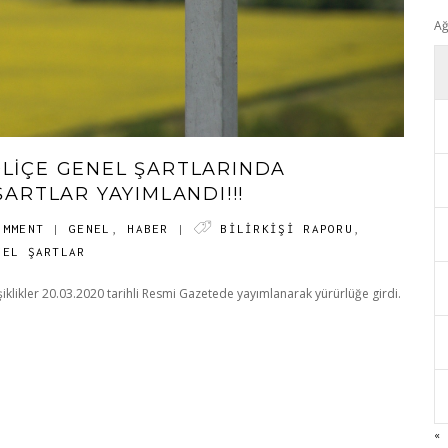
Ağ
OLIÇE GENEL ŞARTLARINDA
ŞARTLAR YAYIMLANDI!!!
OMMENT
|
GENEL
,
HABER
|
BILIRKIŞI RAPORU
,
NEL ŞARTLAR
şiklikler 20.03.2020 tarihli Resmi Gazetede yayımlanarak yürürlüğe girdi.
«