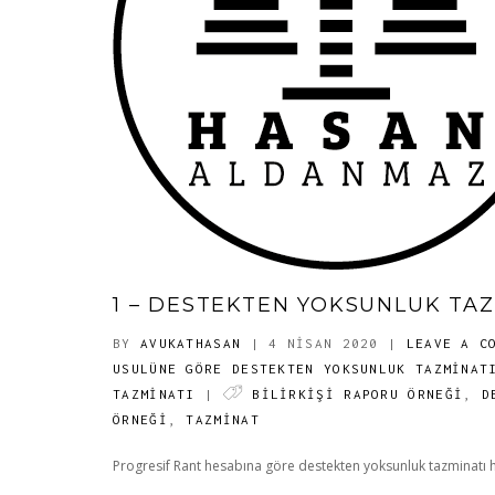
1 – DESTEKTEN YOKSUNLUK TA
BY
AVUKATHASAN
| 4 NISAN 2020
|
LEAVE A C
USULÜNE GÖRE DESTEKTEN YOKSUNLUK TAZMINAT
TAZMİNATI
|
BILIRKIŞI RAPORU ÖRNEĞI
,
D
ÖRNEĞI
,
TAZMINAT
Progresif Rant hesabına göre destekten yoksunluk tazminatı 