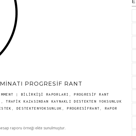
E
ZMINATI PROGRESIF RANT
OMMENT
|
BILIRKIŞI RAPORLARI
,
PROGRESIF RANT
I
,
TRAFİK KAZASINDAN KAYNAKLI DESTEKTEN YOKSUNLUK
ESTEK
,
DESTEKTENYOKSUNLUK
,
PROGRESIFRANT
,
RAPOR
hesap raporu örneği ekte sunulmuştur.