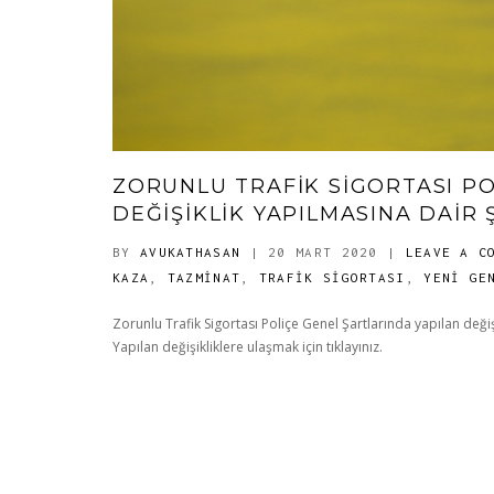
ZORUNLU TRAFIK SIGORTASI P
DEĞIŞIKLIK YAPILMASINA DAIR 
BY
AVUKATHASAN
| 20 MART 2020
|
LEAVE A C
KAZA
,
TAZMINAT
,
TRAFIK SIGORTASI
,
YENİ GE
Zorunlu Trafik Sigortası Poliçe Genel Şartlarında yapılan deği
Yapılan değişikliklere ulaşmak için tıklayınız.