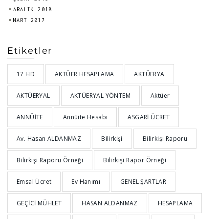
ARALIK 2018
MART 2017
Etiketler
17 HD
AKTÜER HESAPLAMA
AKTÜERYA
AKTÜERYAL
AKTÜERYAL YÖNTEM
Aktüer
ANNÜİTE
Annüite Hesabı
ASGARİ ÜCRET
Av. Hasan ALDANMAZ
Bilirkişi
Bilirkişi Raporu
Bilirkişi Raporu Örneği
Bilirkişi Rapor Örneği
Emsal Ücret
Ev Hanımı
GENEL ŞARTLAR
GEÇİCİ MÜHLET
HASAN ALDANMAZ
HESAPLAMA