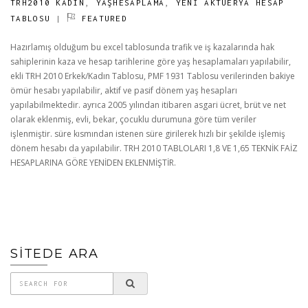
TRH2010 KADIN
,
YAŞHESAPLAMA
,
YENİ AKTÜERYA HESAP
TABLOSU
|
FEATURED
Hazırlamış olduğum bu excel tablosunda trafik ve iş kazalarında hak
sahiplerinin kaza ve hesap tarihlerine göre yaş hesaplamaları yapılabilir,
ekli TRH 2010 Erkek/Kadın Tablosu, PMF 1931 Tablosu verilerinden bakiye
ömür hesabı yapılabilir, aktif ve pasif dönem yaş hesapları
yapılabilmektedir. ayrıca 2005 yılından itibaren asgari ücret, brüt ve net
olarak eklenmiş, evli, bekar, çocuklu durumuna göre tüm veriler
işlenmiştir. süre kısmından istenen süre girilerek hızlı bir şekilde işlemiş
dönem hesabı da yapılabilir. TRH 2010 TABLOLARI 1,8 VE 1,65 TEKNİK FAİZ
HESAPLARINA GÖRE YENİDEN EKLENMİŞTİR.
SİTEDE ARA