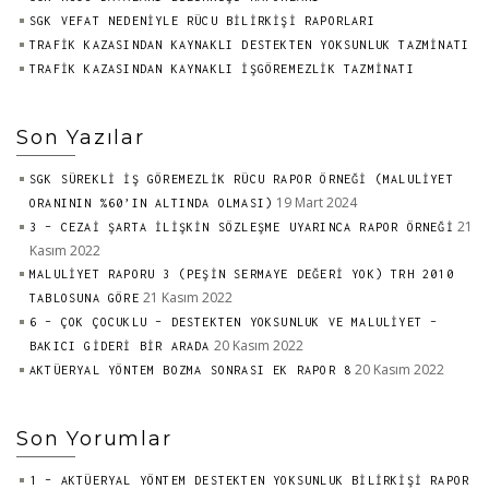
SGK VEFAT NEDENİYLE RÜCU BİLİRKİŞİ RAPORLARI
TRAFİK KAZASINDAN KAYNAKLI DESTEKTEN YOKSUNLUK TAZMİNATI
TRAFİK KAZASINDAN KAYNAKLI İŞGÖREMEZLİK TAZMİNATI
Son Yazılar
SGK SÜREKLİ İŞ GÖREMEZLİK RÜCU RAPOR ÖRNEĞİ (MALULİYET
19 Mart 2024
ORANININ %60’IN ALTINDA OLMASI)
21
3 – CEZAİ ŞARTA İLİŞKİN SÖZLEŞME UYARINCA RAPOR ÖRNEĞİ
Kasım 2022
MALULİYET RAPORU 3 (PEŞİN SERMAYE DEĞERİ YOK) TRH 2010
21 Kasım 2022
TABLOSUNA GÖRE
6 – ÇOK ÇOCUKLU – DESTEKTEN YOKSUNLUK VE MALULİYET –
20 Kasım 2022
BAKICI GİDERİ BİR ARADA
20 Kasım 2022
AKTÜERYAL YÖNTEM BOZMA SONRASI EK RAPOR 8
Son Yorumlar
1 – AKTÜERYAL YÖNTEM DESTEKTEN YOKSUNLUK BİLİRKİŞİ RAPOR