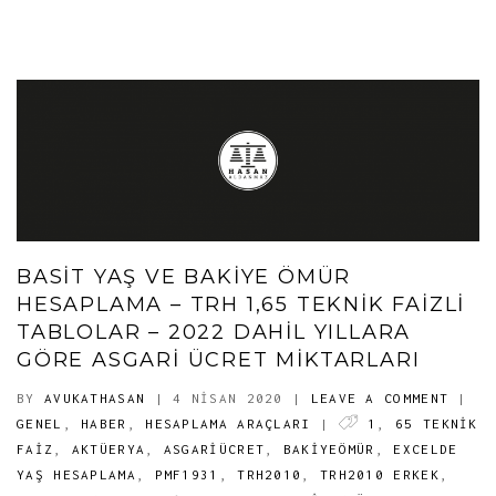
BASIT YAŞ VE BAKIYE ÖMÜR
HESAPLAMA – TRH 1,65 TEKNİK FAİZLİ
TABLOLAR – 2022 DAHIL YILLARA
GÖRE ASGARI ÜCRET MIKTARLARI
BY
AVUKATHASAN
| 4 NISAN 2020
|
LEAVE A COMMENT
|
GENEL
,
HABER
,
HESAPLAMA ARAÇLARI
|
1
,
65 TEKNİK
FAİZ
,
AKTÜERYA
,
ASGARIÜCRET
,
BAKIYEÖMÜR
,
EXCELDE
YAŞ HESAPLAMA
,
PMF1931
,
TRH2010
,
TRH2010 ERKEK
,