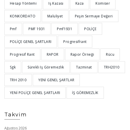
Hesap Yöntemi
Iş Kazası
Kaza
Komiser
KONKORDATO
Maluliyet
Peşin Sermaye Değeri
Pmf
PMF 1931
Pmf1931
POLİÇE
POLİÇE GENEL ŞARTLARI
Progresifrant
Progresif Rant
RAPOR
Rapor Örneği
Rücu
Sgk
Sürekli Iş Göremezlik
Tazminat
TRH2010
TRH 2010
YENİ GENEL ŞARTLAR
YENİ POLİÇE GENEL ŞARTLARI
İŞ GÖREMEZLİK
Takvim
Ağustos 2026