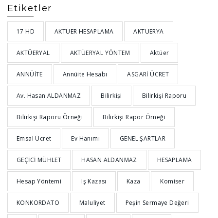
Etiketler
17 HD
AKTÜER HESAPLAMA
AKTÜERYA
AKTÜERYAL
AKTÜERYAL YÖNTEM
Aktüer
ANNÜİTE
Annüite Hesabı
ASGARİ ÜCRET
Av. Hasan ALDANMAZ
Bilirkişi
Bilirkişi Raporu
Bilirkişi Raporu Örneği
Bilirkişi Rapor Örneği
Emsal Ücret
Ev Hanımı
GENEL ŞARTLAR
GEÇİCİ MÜHLET
HASAN ALDANMAZ
HESAPLAMA
Hesap Yöntemi
Iş Kazası
Kaza
Komiser
KONKORDATO
Maluliyet
Peşin Sermaye Değeri