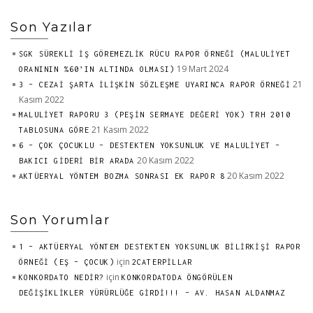
Son Yazılar
SGK SÜREKLİ İŞ GÖREMEZLİK RÜCU RAPOR ÖRNEĞİ (MALULİYET
19 Mart 2024
ORANININ %60’IN ALTINDA OLMASI)
21
3 – CEZAİ ŞARTA İLİŞKİN SÖZLEŞME UYARINCA RAPOR ÖRNEĞİ
Kasım 2022
MALULİYET RAPORU 3 (PEŞİN SERMAYE DEĞERİ YOK) TRH 2010
21 Kasım 2022
TABLOSUNA GÖRE
6 – ÇOK ÇOCUKLU – DESTEKTEN YOKSUNLUK VE MALULİYET –
20 Kasım 2022
BAKICI GİDERİ BİR ARADA
20 Kasım 2022
AKTÜERYAL YÖNTEM BOZMA SONRASI EK RAPOR 8
Son Yorumlar
1 – AKTÜERYAL YÖNTEM DESTEKTEN YOKSUNLUK BİLİRKİŞİ RAPOR
için
ÖRNEĞİ (EŞ – ÇOCUK)
2CATERPILLAR
için
KONKORDATO NEDİR?
KONKORDATODA ÖNGÖRÜLEN
DEĞİŞİKLİKLER YÜRÜRLÜĞE GİRDİ!!! – AV. HASAN ALDANMAZ