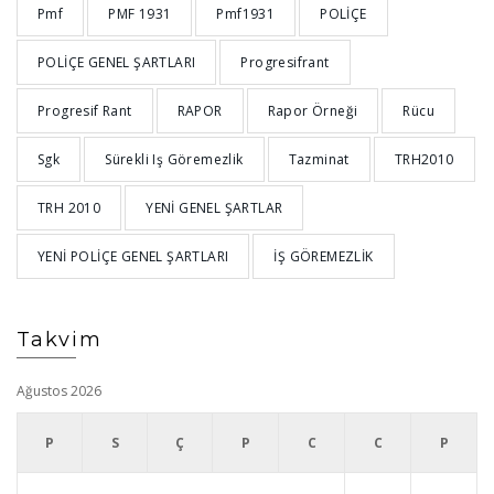
Pmf
PMF 1931
Pmf1931
POLİÇE
POLİÇE GENEL ŞARTLARI
Progresifrant
Progresif Rant
RAPOR
Rapor Örneği
Rücu
Sgk
Sürekli Iş Göremezlik
Tazminat
TRH2010
TRH 2010
YENİ GENEL ŞARTLAR
YENİ POLİÇE GENEL ŞARTLARI
İŞ GÖREMEZLİK
Takvim
Ağustos 2026
P
S
Ç
P
C
C
P