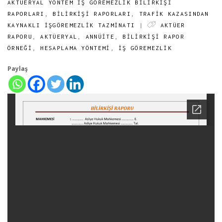
AKTÜERYAL YÖNTEM İŞ GÖREMEZLIK BILIRKIŞI
RAPORLARI
,
BILIRKIŞI RAPORLARI
,
TRAFİK KAZASINDAN
KAYNAKLI İŞGÖREMEZLİK TAZMİNATI
|
AKTÜER
RAPORU
,
AKTÜERYAL
,
ANNÜİTE
,
BILIRKIŞI RAPOR
ÖRNEĞI
,
HESAPLAMA YÖNTEMI
,
İŞ GÖREMEZLİK
Paylaş