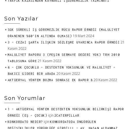
TRAFİK KAZASINDAN KAYNAKLI İŞGÖREMEZLİK TAZMİNATI
Son Yazılar
SGK SÜREKLİ İŞ GÖREMEZLİK RÜCU RAPOR ÖRNEĞİ (MALULİYET
19 Mart 2024
ORANININ %60’IN ALTINDA OLMASI)
21
3 – CEZAİ ŞARTA İLİŞKİN SÖZLEŞME UYARINCA RAPOR ÖRNEĞİ
Kasım 2022
MALULİYET RAPORU 3 (PEŞİN SERMAYE DEĞERİ YOK) TRH 2010
21 Kasım 2022
TABLOSUNA GÖRE
6 – ÇOK ÇOCUKLU – DESTEKTEN YOKSUNLUK VE MALULİYET –
20 Kasım 2022
BAKICI GİDERİ BİR ARADA
20 Kasım 2022
AKTÜERYAL YÖNTEM BOZMA SONRASI EK RAPOR 8
Son Yorumlar
1 – AKTÜERYAL YÖNTEM DESTEKTEN YOKSUNLUK BİLİRKİŞİ RAPOR
için
ÖRNEĞİ (EŞ – ÇOCUK)
2CATERPILLAR
için
KONKORDATO NEDİR?
KONKORDATODA ÖNGÖRÜLEN
DEĞİŞİKLİKLER YÜRÜRLÜĞE GİRDİ!!! – AV. HASAN ALDANMAZ