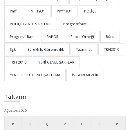
Pmf
PMF 1931
Pmf1931
POLİÇE
POLİÇE GENEL ŞARTLARI
Progresifrant
Progresif Rant
RAPOR
Rapor Örneği
Rücu
Sgk
Sürekli Iş Göremezlik
Tazminat
TRH2010
TRH 2010
YENİ GENEL ŞARTLAR
YENİ POLİÇE GENEL ŞARTLARI
İŞ GÖREMEZLİK
Takvim
Ağustos 2026
P
S
Ç
P
C
C
P