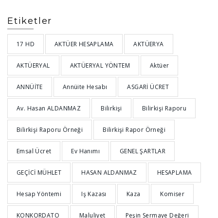
Etiketler
17 HD
AKTÜER HESAPLAMA
AKTÜERYA
AKTÜERYAL
AKTÜERYAL YÖNTEM
Aktüer
ANNÜİTE
Annüite Hesabı
ASGARİ ÜCRET
Av. Hasan ALDANMAZ
Bilirkişi
Bilirkişi Raporu
Bilirkişi Raporu Örneği
Bilirkişi Rapor Örneği
Emsal Ücret
Ev Hanımı
GENEL ŞARTLAR
GEÇİCİ MÜHLET
HASAN ALDANMAZ
HESAPLAMA
Hesap Yöntemi
Iş Kazası
Kaza
Komiser
KONKORDATO
Maluliyet
Peşin Sermaye Değeri